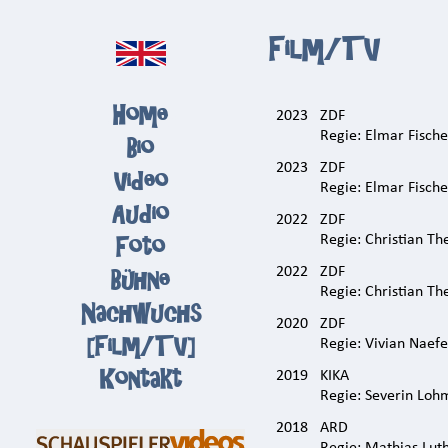
Film/TV
[
Home
]
2023
ZDF
Regie: Elmar Fische
[
Bio
]
2023
ZDF
[
Video
]
Regie: Elmar Fische
[
Audio
]
2022
ZDF
[
Foto
]
Regie: Christian Th
[
Bühne
]
2022
ZDF
Regie: Christian Th
[
Nachwuchs
]
2020
ZDF
[
Film/TV
]
Regie: Vivian Naefe
[
Kontakt
]
2019
KIKA
Regie: Severin Loh
2018
ARD