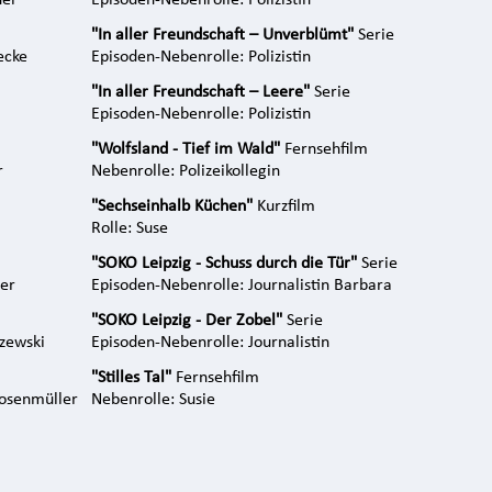
her
Episoden-Nebenrolle: Polizistin
"In aller Freundschaft – Unverblümt"
Serie
ecke
Episoden-Nebenrolle: Polizistin
"In aller Freundschaft – Leere"
Serie
Episoden-Nebenrolle: Polizistin
"Wolfsland - Tief im Wald"
Fernsehfilm
r
Nebenrolle: Polizeikollegin
"Sechseinhalb Küchen"
Kurzfilm
Rolle: Suse
"SOKO Leipzig - Schuss durch die Tür"
Serie
her
Episoden-Nebenrolle: Journalistin Barbara
"SOKO Leipzig - Der Zobel"
Serie
czewski
Episoden-Nebenrolle: Journalistin
"Stilles Tal"
Fernsehfilm
osenmüller
Nebenrolle: Susie