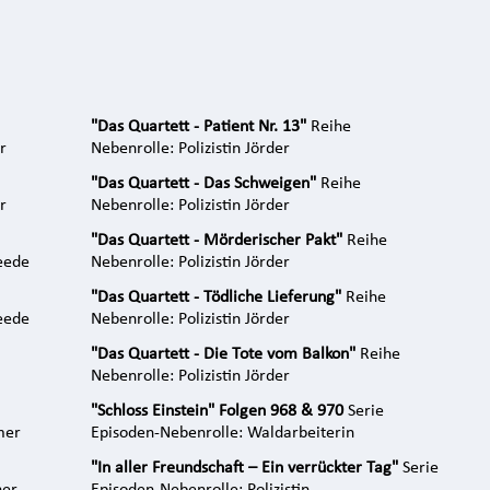
"Das Quartett - Patient Nr. 13"
Reihe
r
Nebenrolle: Polizistin Jörder
"Das Quartett - Das Schweigen"
Reihe
r
Nebenrolle: Polizistin Jörder
"Das Quartett - Mörderischer Pakt"
Reihe
eede
Nebenrolle: Polizistin Jörder
"Das Quartett - Tödliche Lieferung"
Reihe
eede
Nebenrolle: Polizistin Jörder
"Das Quartett - Die Tote vom Balkon"
Reihe
Nebenrolle: Polizistin Jörder
"Schloss Einstein" Folgen 968 & 970
Serie
mer
Episoden-Nebenrolle: Waldarbeiterin
"In aller Freundschaft – Ein verrückter Tag"
Serie